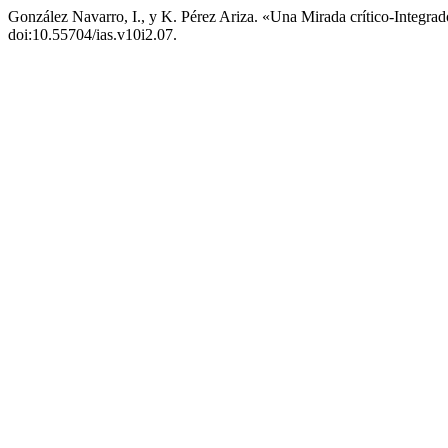
González Navarro, I., y K. Pérez Ariza. «Una Mirada crítico-Integr
doi:10.55704/ias.v10i2.07.