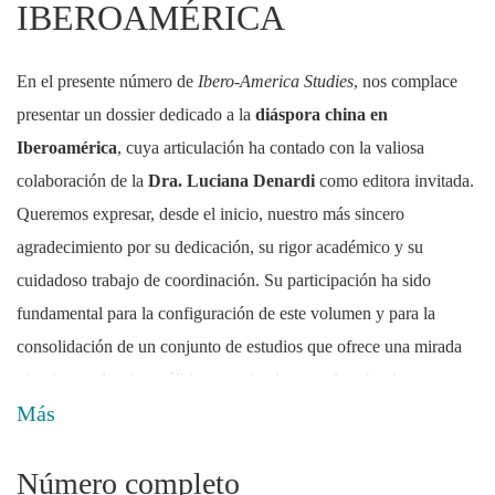
IBEROAMÉRICA
En el presente número de
Ibero-America Studies
, nos complace
presentar un dossier dedicado a la
diáspora china en
Iberoamérica
, cuya articulación ha contado con la valiosa
colaboración de la
Dra. Luciana Denardi
como editora invitada.
Queremos expresar, desde el inicio, nuestro más sincero
agradecimiento por su dedicación, su rigor académico y su
cuidadoso trabajo de coordinación. Su participación ha sido
fundamental para la configuración de este volumen y para la
consolidación de un conjunto de estudios que ofrece una mirada
plural, actualizada y sólidamente fundamentada sobre las
Más
trayectorias, experiencias y representaciones de las comunidades
chinas en distintos espacios iberoamericanos. La presencia de una
Número completo
revisión bibliográfica crítica firmada por la propia Denardi al