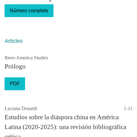
inicio del dossier refuerza, además, esta vocación de balance y
Número completo
apertura del número hacia nuevas agendas de investigación.
Articles
Ibero-America Studies
Prólogo
PDF
Luciana Denardi
1-11
Estudios sobre la diáspora china en América
Latina (2020-2025): una revisión bibliográfica
crítica